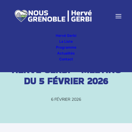
Hervé Gerbi
La Liste
Programme
Actualités
TÉLÉ GRENOBLE –
Contact
HERVÉ GERBI – MEETING
DU 5 FÉVRIER 2026
6 FÉVRIER 2026