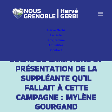
Hervé Gerbi
La Liste
Programme
Actualités
INAUGURATION DU
Contact
LOCAL DE CAMPAGNE ET
PRÉSENTATION DE LA
SUPPLÉANTE QU’IL
FALLAIT À CETTE
CAMPAGNE : MYLÈNE
GOURGAND