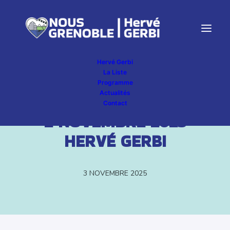
Hervé Gerbi
La Liste
Programme
Actualités
DIMANCHE EN POLITIQUE
Contact
– 2 NOVEMBRE 2025 –
HERVÉ GERBI
3 NOVEMBRE 2025